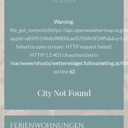
IN LOFER
Warning
:
file_get_contents(https://api.openweathermap.org/da
appid=a8995196db98800cad37204c0f34ffab&q=Lofe
failed to open stream: HTTP request failed!
HTTP/1.1 401 Unauthorized in
/var/www/vhosts/wetterwidget.fullmarketing.at/htt
on line
62
City Not Found
Ferienwohnungen