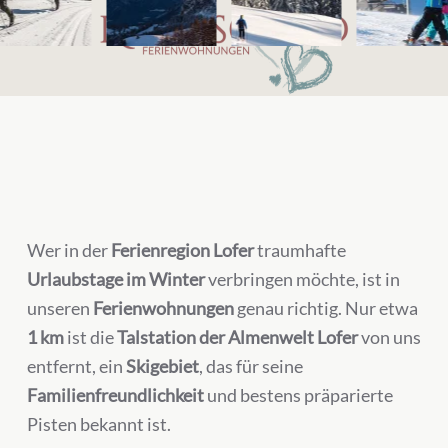
nfrage
Somme
Wer in der
Ferienregion Lofer
traumhafte
Urlaubstage im Winter
verbringen möchte, ist in
unseren
Ferienwohnungen
genau richtig. Nur etwa
1 km
ist die
Talstation der Almenwelt Lofer
von uns
entfernt, ein
Skigebiet
, das für seine
Familienfreundlichkeit
und bestens präparierte
Pisten bekannt ist.