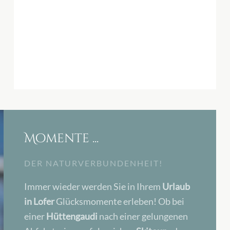
Momente ...
DER NATURVERBUNDENHEIT!
Immer wieder werden Sie in Ihrem
Urlaub
in Lofer
Glücksmomente erleben! Ob bei
einer
Hüttengaudi
nach einer gelungenen