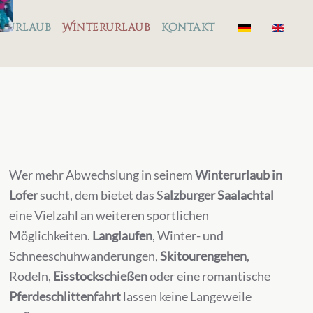
rurlaub
Winterurlaub
Kontakt
Wer mehr Abwechslung in seinem
Winterurlaub in
Lofer
sucht, dem bietet das S
alzburger Saalachtal
eine Vielzahl an weiteren sportlichen
Möglichkeiten.
Langlaufen
, Winter- und
Schneeschuhwanderungen,
Skitourengehen
,
Rodeln,
Eisstockschießen
oder eine romantische
Pferdeschlittenfahrt
lassen keine Langeweile