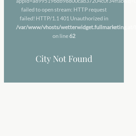
appid=a8995196db98800cad37204c0f34ffab&q=Lo
failed to open stream: HTTP request
failed! HTTP/1.1 401 Unauthorized in
/var/www/vhosts/wetterwidget.fullmarketing.at/h
on line
62
City Not Found