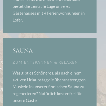
bietet die zentrale Lage unseres
Gästehauses mit 4 Ferienwohnungen in
Lofer.
Sauna
g/data/2.5/forecast/daily?
ZUM ENTSPANNEN & RELAXEN
Lofer&cnt=4&units=metric&lang=de):
Was gibt es Schöneres, als nach einem
aktiven Urlaubstag die überanstrengten
Muskeln in unserer finnischen Sauna zu
/httpdocs/daily.php
regenerieren? Natürlich kostenfrei für
unsere Gäste.