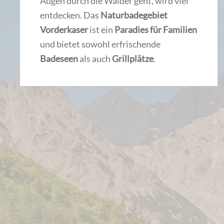
Augen durch die Wälder geht, wird viel
entdecken. Das
Naturbadegebiet
Vorderkaser
ist ein
Paradies für Familien
und bietet sowohl erfrischende
Badeseen
als auch
Grillplätze
.