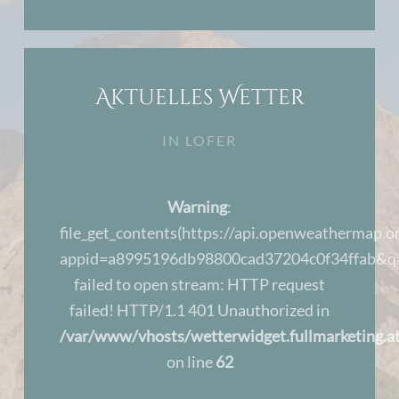
Aktuelles Wetter
IN LOFER
Warning
:
file_get_contents(https://api.openweathermap.or
appid=a8995196db98800cad37204c0f34ffab&q=
failed to open stream: HTTP request
failed! HTTP/1.1 401 Unauthorized in
/var/www/vhosts/wetterwidget.fullmarketing.at
on line
62